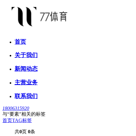
首页
关于我们
新闻动态
主营业务
联系我们
18006315920
与
“要素”
相关的标签
首页
TAG标签
共
0
页
0
条