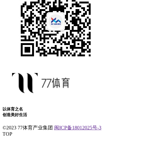
以体育之名
创造美好生活
©2023 77体育产业集团
闽ICP备18012025号-3
TOP