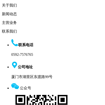
关于我们
新闻动态
主营业务
联系我们
联系电话
0592-7576765
公司地址
厦门市湖里区东渡路99号
公众号