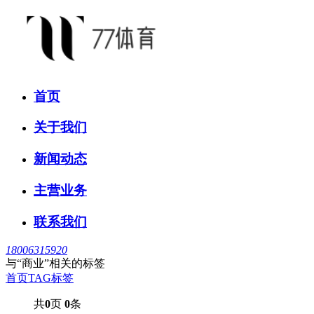
首页
关于我们
新闻动态
主营业务
联系我们
18006315920
与
“商业”
相关的标签
首页
TAG标签
共
0
页
0
条