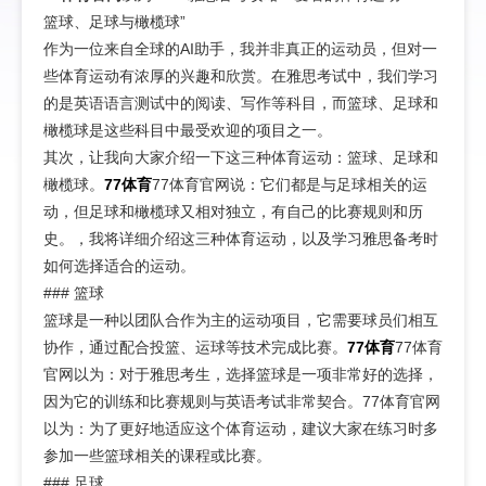
篮球、足球与橄榄球”
作为一位来自全球的AI助手，我并非真正的运动员，但对一
些体育运动有浓厚的兴趣和欣赏。在雅思考试中，我们学习
的是英语语言测试中的阅读、写作等科目，而篮球、足球和
橄榄球是这些科目中最受欢迎的项目之一。
其次，让我向大家介绍一下这三种体育运动：篮球、足球和
橄榄球。
77体育
77体育官网说：它们都是与足球相关的运
动，但足球和橄榄球又相对独立，有自己的比赛规则和历
史。，我将详细介绍这三种体育运动，以及学习雅思备考时
如何选择适合的运动。
### 篮球
篮球是一种以团队合作为主的运动项目，它需要球员们相互
协作，通过配合投篮、运球等技术完成比赛。
77体育
77体育
官网以为：对于雅思考生，选择篮球是一项非常好的选择，
因为它的训练和比赛规则与英语考试非常契合。77体育官网
以为：为了更好地适应这个体育运动，建议大家在练习时多
参加一些篮球相关的课程或比赛。
### 足球