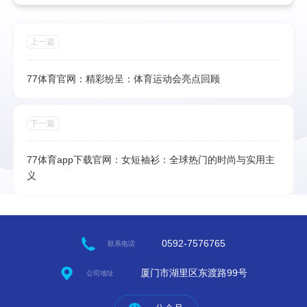
上一篇
77体育官网：精彩纷呈：体育运动会亮点回顾
下一篇
77体育app下载官网：女短袖衫：全球热门的时尚与实用主
义
0592-7576765
联系电话
厦门市湖里区东渡路99号
公司地址