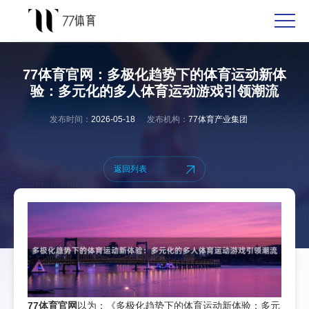
77体育官网：多极化趋势下的体育运动新体
验：多元化的多人体育运动游戏引领潮流
发布时间：
2026-05-18
发布机构：
77体育产业集团
返回列表
77体育官网
以为：《多极化趋势下的体育运动新体验：多元