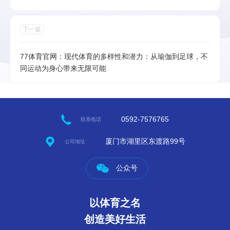
下一篇
77体育官网：现代体育的多样性和潜力：从瑜伽到足球，不
同运动为身心带来无限可能
0592-7576765
联系电话
厦门市湖里区东渡路99号
公司地址
公众号
以体育之名
创造美好生活